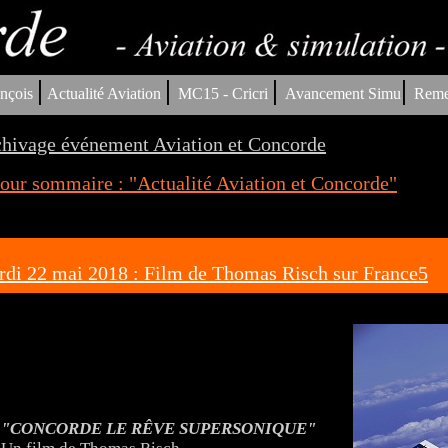
|
|
|
|
nçois
Actualité Aviation
MC15 - Cricri
Avancement Simu
Reme
hivage événement Aviation et Concorde
our sommaire : "Actualité Aviation et Concorde"
di 22 mai 2018 : Film de Thomas Risch sur France5
"CONCORDE LE RÊVE SUPERSONIQUE"