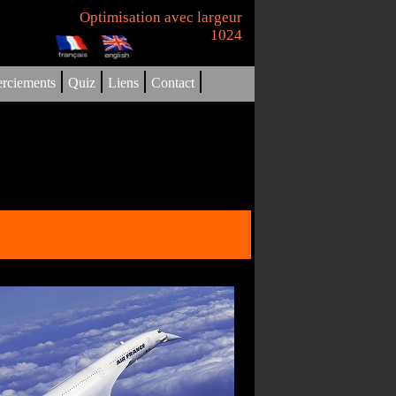
Optimisation avec largeur
1024
|
|
|
|
rciements
Quiz
Liens
Contact