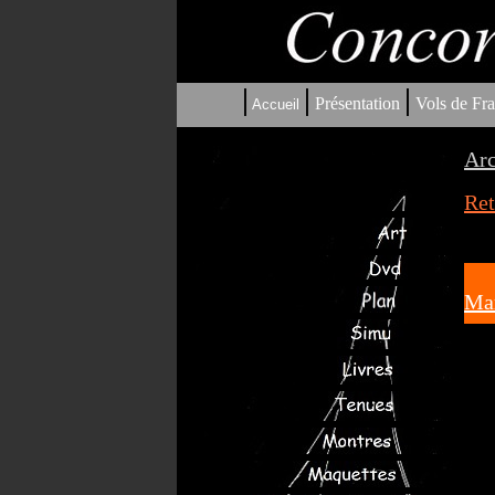
|
|
|
Présentation
Vols de Fra
Accueil
Arc
Ret
Mar