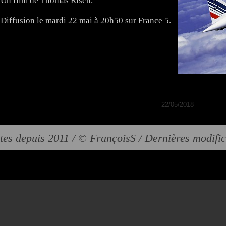
Un film de Thomas Risch.
Diffusion le mardi 22 mai à 20h50 sur France 5.
22/05/2018
tes depuis 2011 / © FrançoisS / Dernières modifi