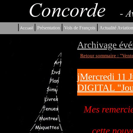
|
|
|
|
Présentation
Vols de François
Actualité Aviatio
Accueil
Archivage évé
Retour sommaire : "Vent
jMercredi 11 
DIGITAL "Joue
Mes remercie
cette nouve