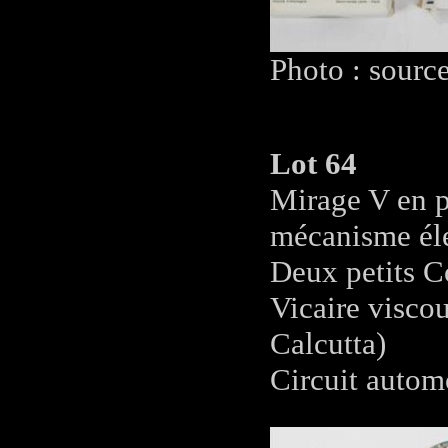
Photo : sourc
Lot 64
Mirage V en 
mécanisme éle
Deux petits C
Vicaire visc
Calcutta)
Circuit autom