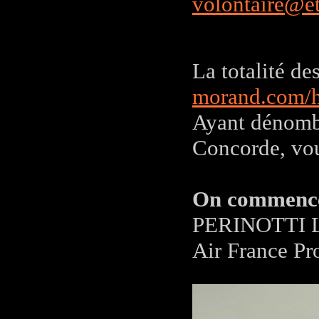
volontaire@e
La totalité des
morand.com/
Ayant dénombr
Concorde, vou
On commence 
PERINOTTI Lu
Air France Pr