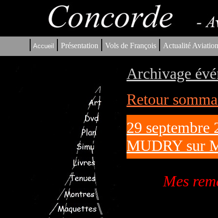
|
|
|
|
Présentation
Vols de François
Actualité Aviatio
Accueil
Archivage évé
Retour sommair
29 septembre 
MUDRY sur Ma
Mes reme