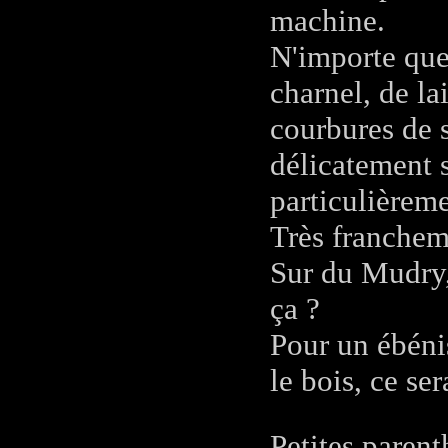
machine.
N'importe quel
charnel, de la
courbures de 
délicatement s
particulièrem
Très francheme
Sur du Mudry, 
ça ?
Pour un ébénis
le bois, ce se
Petites parent