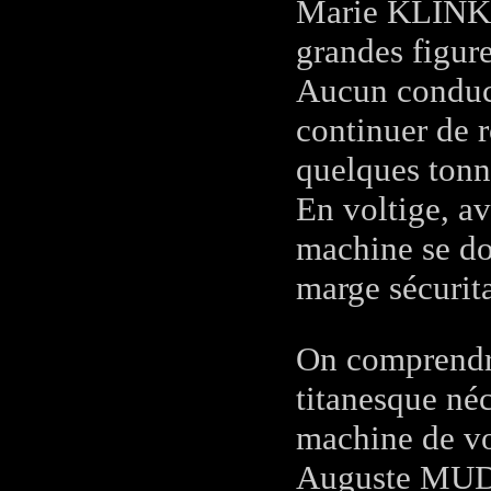
Marie KLINKA,
grandes figure
Aucun conduct
continuer de r
quelques tonn
En voltige, a
machine se do
marge sécurita
On comprendra
titanesque néc
machine de vo
Auguste MUDRY