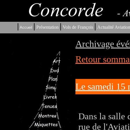
|
|
|
|
Présentation
Vols de François
Actualité Aviatio
Accueil
Archivage évé
Retour sommair
Le samedi 15 m
Dans la salle 
rue de l'Aviat